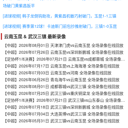
场破门黄紫昌扳平
[进球视频] 韩子龙倒钩助攻，黄紫昌机敏巧射破门，玉昆1-1三镇
[进球视频] 赛季第12球！卡迪斯门前包抄推射破门，三镇1-0玉昆
云南玉昆 & 武汉三镇 最新录像
【中超】2026年08月01日 天津津门虎vs云南玉昆 全场录像在线回放
【中超】2026年07月26日 云南玉昆vs深圳新鹏城 全场录像在线回放
【足协杯1/8决赛】2026年07月21日 云南玉昆vs成都蓉城 全场录像在线回放
【中超】2026年07月17日 云南玉昆vs上海海港 全场录像在线回放
【中超】2026年07月03日 云南玉昆vs河南 全场录像在线回放
【中超】2026年06月26日 青岛海牛vs云南玉昆 全场录像在线回放
【中超】2026年08月01日 成都蓉城vs武汉三镇 全场录像在线回放
【中超】2026年07月25日 武汉三镇vs重庆铜梁龙 全场录像在线回放
【足协杯1/8决赛】2026年07月21日 武汉三镇vs山东泰山 全场录像在线回放
【中超】2026年07月18日 武汉三镇vs深圳新鹏城 全场录像在线回放
【中超】2026年07月04日 大连英博vs武汉三镇 全场录像在线回放
【中超】2026年05月31日 武汉三镇vs云南玉昆 全场录像在线回放