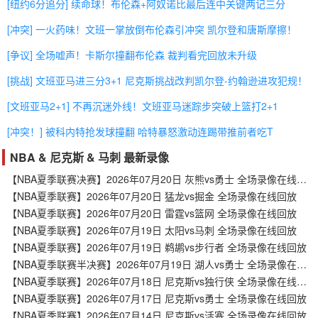
[纽约6分追分] 续命球！布伦森+阿奴诺比最后连中关键两记三分
[冲突] 一火药味！文班一掌放倒布伦森引冲突 凯尔登和唐斯摩擦！
[争议] 全场嘘声！卡斯尔撞翻布伦森 裁判看完回放未升级
[挑战] 文班亚马进三分3+1 尼克斯挑战改判凯尔登-约翰逊进攻犯规！
[文班亚马2+1] 不再沉迷外线！文班亚马迷踪步突破上篮打2+1
[冲突！] 被科内特抢发球撞翻 哈特暴怒激动连踢带推前者吃T
NBA & 尼克斯 & 马刺 最新录像
【NBA夏季联赛决赛】2026年07月20日 灰熊vs勇士 全场录像在线回放
【NBA夏季联赛】2026年07月20日 猛龙vs掘金 全场录像在线回放
【NBA夏季联赛】2026年07月20日 雷霆vs篮网 全场录像在线回放
【NBA夏季联赛】2026年07月19日 太阳vs马刺 全场录像在线回放
【NBA夏季联赛】2026年07月19日 鹈鹕vs步行者 全场录像在线回放
【NBA夏季联赛半决赛】2026年07月19日 湖人vs勇士 全场录像在线回放
【NBA夏季联赛】2026年07月18日 尼克斯vs独行侠 全场录像在线回放
【NBA夏季联赛】2026年07月17日 尼克斯vs勇士 全场录像在线回放
【NBA夏季联赛】2026年07月14日 尼克斯vs活塞 全场录像在线回放