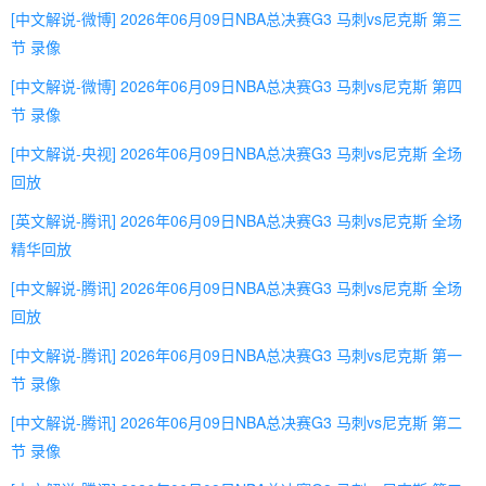
[中文解说-微博] 2026年06月09日NBA总决赛G3 马刺vs尼克斯 第三
节 录像
[中文解说-微博] 2026年06月09日NBA总决赛G3 马刺vs尼克斯 第四
节 录像
[中文解说-央视] 2026年06月09日NBA总决赛G3 马刺vs尼克斯 全场
回放
[英文解说-腾讯] 2026年06月09日NBA总决赛G3 马刺vs尼克斯 全场
精华回放
[中文解说-腾讯] 2026年06月09日NBA总决赛G3 马刺vs尼克斯 全场
回放
[中文解说-腾讯] 2026年06月09日NBA总决赛G3 马刺vs尼克斯 第一
节 录像
[中文解说-腾讯] 2026年06月09日NBA总决赛G3 马刺vs尼克斯 第二
节 录像