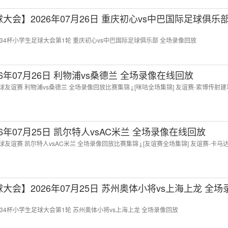
球大会】2026年07月26日 重庆初心vs中巴国际足球俱乐部
 2034杯小学生足球大会第1轮 重庆初心vs中巴国际足球俱乐部 全场录像回放
6年07月26日 利物浦vs桑德兰 全场录像在线回放
日 足球友谊赛 利物浦vs桑德兰 全场录像回放比赛集锦↓[咪咕全场集锦] 友谊赛-索博传射
6年07月25日 凯尔特人vsAC米兰 全场录像在线回放
 足球友谊赛 凯尔特人vsAC米兰 全场录像回放比赛集锦↓[友谊赛全场集锦] 友谊赛-卡马
球大会】2026年07月25日 苏州奥体小将vs上海上龙 全场
 2034杯小学生足球大会第1轮 苏州奥体小将vs上海上龙 全场录像回放