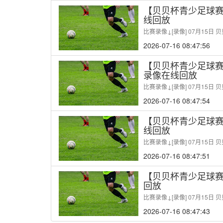
【贝贝杯青少足球赛】
线回放
比赛录像↓[录像] 07月15
2026-07-16 08:47:56
【贝贝杯青少足球赛】
录像在线回放
比赛录像↓[录像] 07月15
2026-07-16 08:47:54
【贝贝杯青少足球赛】
线回放
比赛录像↓[录像] 07月15
2026-07-16 08:47:51
【贝贝杯青少足球赛】
回放
比赛录像↓[录像] 07月15日
2026-07-16 08:47:43