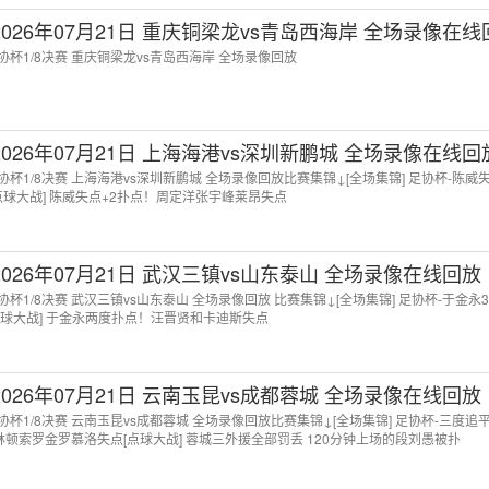
2026年07月21日 重庆铜梁龙vs青岛西海岸 全场录像在线
 足协杯1/8决赛 重庆铜梁龙vs青岛西海岸 全场录像回放
2026年07月21日 上海海港vs深圳新鹏城 全场录像在线回
 足协杯1/8决赛 上海海港vs深圳新鹏城 全场录像回放比赛集锦↓[全场集锦] 足协杯-陈威失
[点球大战] 陈威失点+2扑点！周定洋张宇峰莱昂失点
2026年07月21日 武汉三镇vs山东泰山 全场录像在线回放
 足协杯1/8决赛 武汉三镇vs山东泰山 全场录像回放 比赛集锦↓[全场集锦] 足协杯-于金永
[点球大战] 于金永两度扑点！汪晋贤和卡迪斯失点
2026年07月21日 云南玉昆vs成都蓉城 全场录像在线回放
 足协杯1/8决赛 云南玉昆vs成都蓉城 全场录像回放比赛集锦↓[全场集锦] 足协杯-三度追
林顿索罗金罗慕洛失点[点球大战] 蓉城三外援全部罚丢 120分钟上场的段刘愚被扑