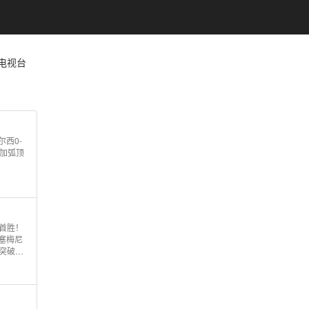
电视台
尔西0-
博加弧顶
卡首胜！
 塞梅尼
路突破横