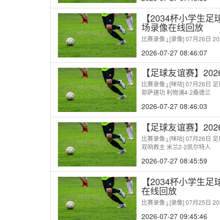
【2034杯小学生足
场录像在线回放
比赛录像↓[录像] 07月26日
2026-07-27 08:46:07
【足球友谊赛】202
比赛录像↓[咪咕] 07月26
耶萨建功 利物浦4-2桑德兰
2026-07-27 08:46:03
【足球友谊赛】202
比赛录像↓[咪咕] 07月26日
双响救主 米兰2-2凯尔特人
2026-07-27 08:45:59
【2034杯小学生足
在线回放
比赛录像↓[录像] 07月25日
2026-07-27 09:45:46