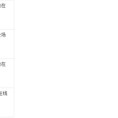
像在
全场
像在
在线