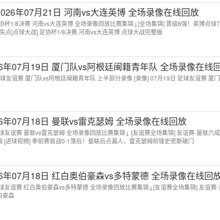
026年07月21日 河南vs大连英博 全场录像在线回放
 足协杯1/8决赛 河南vs大连英博 全场录像回放比赛集锦↓[全场集锦] 晋级8强！英博点球7
点[点球大战] 足协杯1/8决赛 河南vs大连英博 点球大战完整版
6年07月19日 厦门队vs阿根廷闽籍青年队 全场录像在线
6年07月18日 曼联vs雷克瑟姆 全场录像在线回放
联vs雷克瑟姆 全场录像回放比赛集锦↓ [友谊赛全场集锦] 友谊赛-曼联六成控球率
仅两脚射正 曼联0-1负雷克瑟姆 [进球视频] 季前赛首战0-1落后！曼联后点漏人，雷克瑟姆前锋史密斯破门
6年07月18日 红白奥伯豪森vs多特蒙德 全场录像在线回
球友谊赛 红白奥伯豪森vs多特蒙德 全场录像回放比赛集锦↓[友谊赛全场集锦] 友谊赛-吉拉西
伯豪森