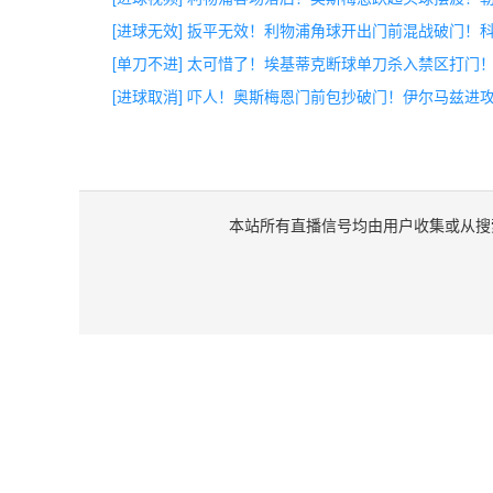
[进球无效] 扳平无效！利物浦角球开出门前混战破门！
[单刀不进] 太可惜了！埃基蒂克断球单刀杀入禁区打门
[进球取消] 吓人！奥斯梅恩门前包抄破门！伊尔马兹进
本站所有直播信号均由用户收集或从搜