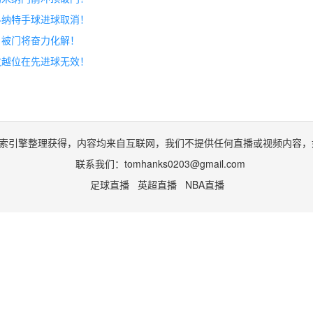
科纳特手球进球取消！
！被门将奋力化解！
攻越位在先进球无效！
索引擎整理获得，内容均来自互联网，我们不提供任何直播或视频内容，
联系我们：
tomhanks0203@gmail.com
足球直播
英超直播
NBA直播