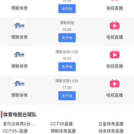
14:00
博斯体育
电视直播
未开始
博斯网球
15:00
博斯体育
电视直播
未开始
博斯运动1/2台
16:00
博斯体育
电视直播
未开始
博斯无限1/2台
17:00
博斯体育
电视直播
未开始
体育电视台球队
爱尔达体育2台直播
CCTV5直播
五星体育直播
CCTV5+直播
博斯体育直播
纬来体育直播