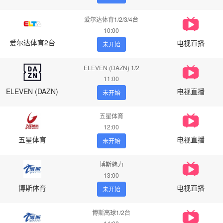
爱尔达体育1/2/3/4台
10:00
爱尔达体育2台
电视直播
未开始
ELEVEN (DAZN) 1/2
11:00
ELEVEN (DAZN)
电视直播
未开始
五星体育
12:00
五星体育
电视直播
未开始
博斯魅力
13:00
博斯体育
电视直播
未开始
博斯高球1/2台