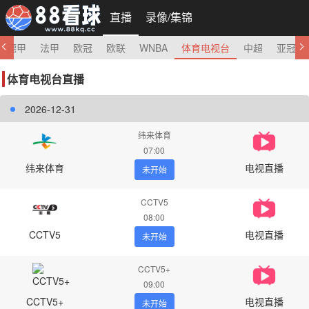
直播
录像/集锦
德甲
法甲
欧冠
欧联
WNBA
体育电视台
中超
亚冠
体育电视台直播
2026-12-31
纬来体育
07:00
纬来体育
电视直播
未开始
CCTV5
08:00
CCTV5
电视直播
未开始
CCTV5+
09:00
CCTV5+
电视直播
未开始