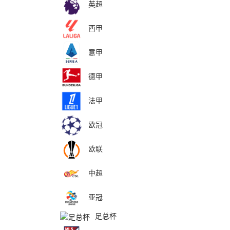
英超
西甲
意甲
德甲
法甲
欧冠
欧联
中超
亚冠
足总杯