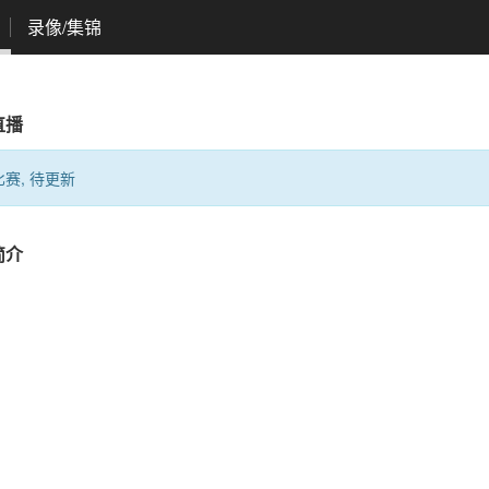
录像/集锦
直播
赛, 待更新
简介