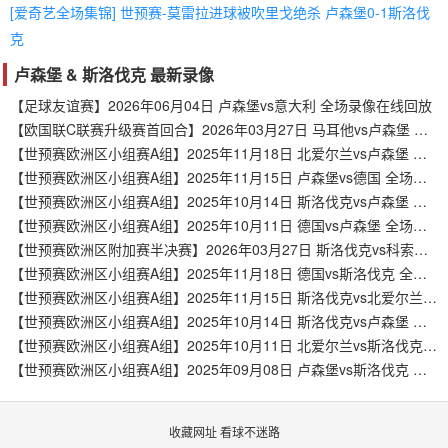
[爱奇艺全场集锦] 世预赛-莫雷拉进球被吹里戈绝杀 卢森堡0-1斯洛伐
克
卢森堡 & 斯洛伐克 最新录像
【足球友谊赛】2026年06月04日 卢森堡vs意大利 全场录像在线回放
【欧国联C联赛升级赛首回合】2026年03月27日 马耳他vs卢森堡 全场录像在线回放
【世预赛欧洲区小组赛A组】2025年11月18日 北爱尔兰vs卢森堡 全场录像在线回放
【世预赛欧洲区小组赛A组】2025年11月15日 卢森堡vs德国 全场录像在线回放
【世预赛欧洲区小组赛A组】2025年10月14日 斯洛伐克vs卢森堡 全场录像在线回放
【世预赛欧洲区小组赛A组】2025年10月11日 德国vs卢森堡 全场录像在线回放
【世预赛欧洲区附加赛半决赛】2026年03月27日 斯洛伐克vs科索沃 全场录像在线回放
【世预赛欧洲区小组赛A组】2025年11月18日 德国vs斯洛伐克 全场录像在线回放
【世预赛欧洲区小组赛A组】2025年11月15日 斯洛伐克vs北爱尔兰 全场录像在线回放
【世预赛欧洲区小组赛A组】2025年10月14日 斯洛伐克vs卢森堡 全场录像在线回放
【世预赛欧洲区小组赛A组】2025年10月11日 北爱尔兰vs斯洛伐克 全场录像在线回放
【世预赛欧洲区小组赛A组】2025年09月08日 卢森堡vs斯洛伐克 全场录像在线回放
收藏网址 看球不迷路