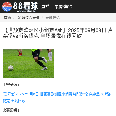
直播
录像/集锦
首页
足球综合录像
录像详情
【世预赛欧洲区小组赛A组】2025年09月08日 卢
森堡vs斯洛伐克 全场录像在线回放
比赛录像↓
[爱奇艺]2025年9月8日 世预赛欧洲区小组赛A组第2轮 卢森堡vs斯洛
伐克 全场回放
比赛集锦↓