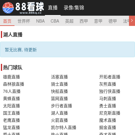
直播
录像/集锦
首页
世界杯
NBA
CBA
英超
西甲
意甲
德甲
法甲
湖人直播
暂无比赛, 待更新
热门球队
雄鹿直播
活塞直播
开拓者直播
森林狼直播
骑士直播
灰熊直播
76人直播
快船直播
独行侠直播
黄蜂直播
篮网直播
马刺直播
太阳直播
步行者直播
勇士直播
国王直播
湖人直播
尼克斯直播
老鹰直播
火箭直播
魔术直播
猛龙直播
凯尔特人直播
掘金直播
爵士直播
热火直播
奇才直播