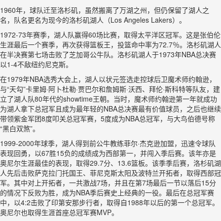
1960年，球队迁至洛杉矶，虽然搬离了万湖之州，但仍保留了湖人之
名，队名更名为现今的洛杉矶湖人（Los Angeles Lakers）。
1972-73年赛季，湖人队赢得60场比赛，取得太平洋区冠军。这是张伯伦
生涯最后一个赛季，再次获得篮板王，投篮命中率为72.7％。洛杉矶湖人
在半决赛第七场击败了芝加哥公牛队。洛杉矶湖人于1973年NBA总决赛
以1-4不敌纽约尼克斯。
在1979年NBA选秀大会上，湖人以状元签选走控球后卫魔术师约翰逊，
与“天勾”卡里姆·阿卜杜勒·贾巴尔和詹姆斯·沃西、拜伦·斯科特等队友，建
立了湖人队80年代的showtime王朝。当时，魔术师约翰逊第一年就成功
为湖人拿下总冠军且成为最年轻的NBA总决赛最有价值球员，之后也继续
带领紫金军团8度叩关总冠军赛，5度成为NBA总冠军，与大鸟伯德号称
“黑白双煞”。
1999-2000年球季，湖人得到前公牛教练菲尔·杰克逊加盟，迅速令球队
表现回勇，以67胜15负的成绩成为西部第一，并闯入季后赛。该年亦是
奥尼尔生涯最佳的表现，取得29.7分、13.6篮板。该季季后赛，洛杉矶湖
人先后击败萨克拉门托国王、菲尼克斯太阳及波特兰开拓者，取得西部冠
军。其中对上开拓者，一共激战7场，并且在第7场最后一节以落后15分
的情况下反败为胜，成为NBA季后赛史上经典的一役。最后在总冠军赛
中，以4:2击败了印第安那步行者，取得自1988年以后的第一个总冠军。
奥尼尔也取得生涯首座总冠军赛MVP。